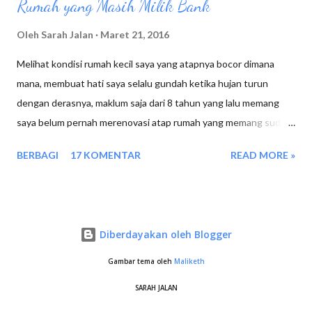
Rumah yang Masih Milik Bank
Oleh
Sarah Jalan
Maret 21, 2016
Melihat kondisi rumah kecil saya yang atapnya bocor dimana
mana, membuat hati saya selalu gundah ketika hujan turun
dengan derasnya, maklum saja dari 8 tahun yang lalu memang
saya belum pernah merenovasi atap rumah yang memang sudah
lapuk alias asbesnya retak2. Sudah berusaha menyisihkan uang
BERBAGI
17 KOMENTAR
READ MORE »
gaji, namun tetap saja tidak cukup untuk merombak kembali atap
rumah saya,apalagi dinding2 nya juga sudah mulai rusak. Bahan
material dan upah dari tukang sudah membuat saya terkaget
kaget.
Diberdayakan oleh Blogger
Gambar tema oleh
Maliketh
SARAH JALAN