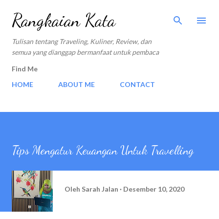
Langsung ke konten utama
Rangkaian Kata
Tulisan tentang Traveling, Kuliner, Review, dan
semua yang dianggap bermanfaat untuk pembaca
Find Me
HOME
ABOUT ME
CONTACT
Tips Mengatur Keuangan Untuk Travelling
Oleh
Sarah Jalan
Desember 10, 2020