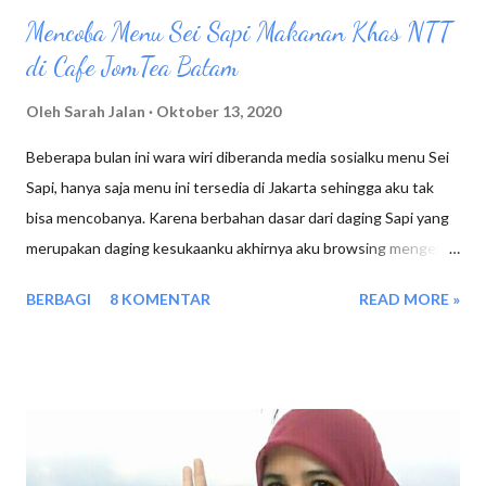
Mencoba Menu Sei Sapi Makanan Khas NTT
di Cafe JomTea Batam
Oleh
Sarah Jalan
Oktober 13, 2020
Beberapa bulan ini wara wiri diberanda media sosialku menu Sei
Sapi, hanya saja menu ini tersedia di Jakarta sehingga aku tak
bisa mencobanya. Karena berbahan dasar dari daging Sapi yang
merupakan daging kesukaanku akhirnya aku browsing mengenai
kuliner ini. Ternyata Se'i Sapi merupakan kuliner yang berasal dari
BERBAGI
8 KOMENTAR
READ MORE »
Nusa Tenggara Timur, jika didaerahnya sana se'i sapi
menggunakan bahan dari daging Babi namun dikota kota lain
sudah menggunakan daging sapi atau ayam sebagai bahan
utamanya. Sei Sapi Diasap Bukan Dibakar Sei sendiri merupakan
daging yang dimasak dengan cara di asap dalam waktu yang
cukup lama, sehingga saat dimakan rasa asapnya pasti ada