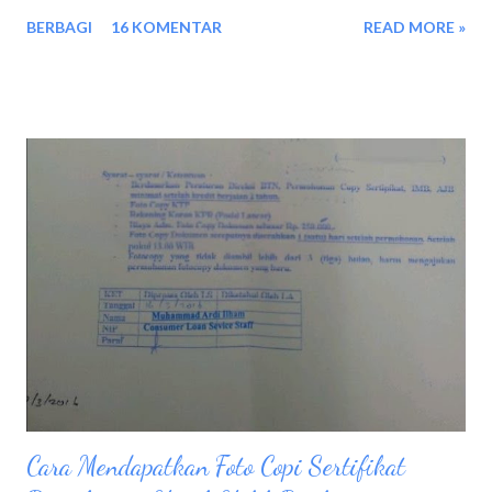
mengingatkan kembali bagaimana tahapan
BERBAGI
16 KOMENTAR
READ MORE »
menggunakan FOREO LUNA play plus. Biasanya Setelah pulang
kerja seperti biasa aku melakukan aktifitas dulu dirumah sampai
malam menjelang, dan sebelum tidur membersihkan wajah
dengan benar menjadi rutinitas wajib cara mengatasi jerawat.
Sebelum aku memulai cuci muka, biasanya aku menggunakan
cleansing water dengan menggunakan kapas. Setelah itu
barulah aku mulai membersihkan wajah dengan menggunakan
alat pembersih wajah FOREO LUNA play plus Ada beberapa
Tahap membersihkan wajah menggunakan FOREO LUNA play
plus : Basahi wajah dengan air, kemudian kasi sabun pembersih
wajah secara menyeluruh Hidupkan FOREO LUNA play plus
dengan cara menekan tombol kecil yang terletak di belakang
body FOREO, ...
Cara Mendapatkan Foto Copi Sertifikat