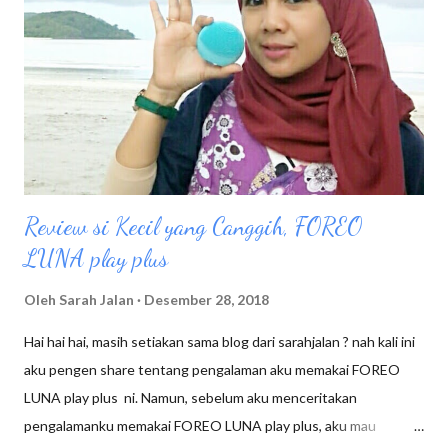
terasa. Jadi beda aromanya dengan daging yang dibakar. Sei Sapi
Dicocol Dengan Sambal Mercon Di cafe Jomtea Sei Sapi di jual
dengan pilihan berbagai aneka sambal seperti : Sambal Mercon
Sambal Matah Sambal BBQ Sambal Mushroom Karena aku
penyuka kuliner pedas, jadi aku memilih Sei Sapi sambal merecon
dengan harga 23K, namun karena ad...
Review si Kecil yang Canggih, FOREO
LUNA play plus
Oleh
Sarah Jalan
Desember 28, 2018
Hai hai hai, masih setiakan sama blog dari sarahjalan ? nah kali ini
aku pengen share tentang pengalaman aku memakai FOREO
LUNA play plus ni. Namun, sebelum aku menceritakan
pengalamanku memakai FOREO LUNA play plus, aku mau