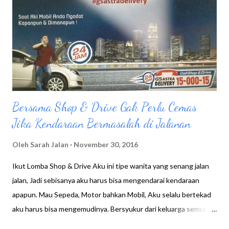
n
Bersama Shop & Drive Gak Perlu Cemas
Jika Kendaraan Bermasalah di Jalanan
Oleh
Sarah Jalan
November 30, 2016
Ikut Lomba Shop & Drive Aku ini tipe wanita yang senang jalan
jalan, Jadi sebisanya aku harus bisa mengendarai kendaraan
apapun. Mau Sepeda, Motor bahkan Mobil, Aku selalu bertekad
aku harus bisa mengemudinya. Bersyukur dari keluarga semua
mendukung, Baik orang tua , kakak bahkan suami tidak pernah