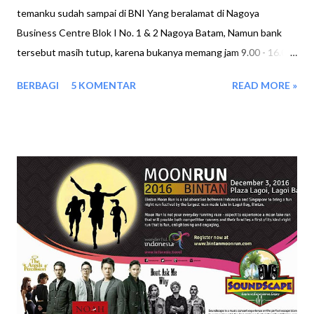
temanku sudah sampai di BNI Yang beralamat di Nagoya
Business Centre Blok I No. 1 & 2 Nagoya Batam, Namun bank
tersebut masih tutup, karena bukanya memang jam 9.00 - 16.00,
Sembari menungu ya kami jalan jalan disekitaran Bank, anggap aja
BERBAGI
5 KOMENTAR
READ MORE »
olahraga pagi (olahraga terpaksa) Setelah Bapak Security nya
membuka pintu nya, kami pun mengambil nomor antrian, Dengan
senang hati kami masuk dan mendapat antrian no 701. Untuk ke
Customer Service memang dimulai dengan angka 7 didepannya.
Artinya tetap kami yang pertama yang akan dipanggil. Dihari
Sabtu dan Minggu, hanya BNI cabang Nagoya saja yang tetap
buka melayani kebutuhan nasabah untuk : * Penyetoran Tunai *
Penarikan Tunai * Pembayaran pasport * Pembukaan Rekening
Tabungan * Pengurusan internet Banking Hari ini kebetulan
temanku, ingin menggunakan mobile banking, sehingga
persyaratan yang ia bawa ialah * KTP * Buku Tabungan ...