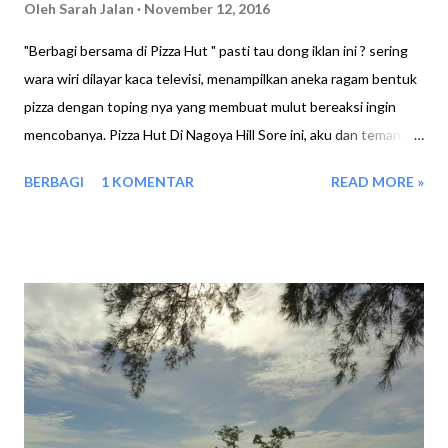
Oleh
Sarah Jalan
November 12, 2016
"Berbagi bersama di Pizza Hut " pasti tau dong iklan ini ? sering
wara wiri dilayar kaca televisi, menampilkan aneka ragam bentuk
pizza dengan toping nya yang membuat mulut bereaksi ingin
mencobanya. Pizza Hut Di Nagoya Hill Sore ini, aku dan teman2
pun ke Nagoya Hill Batam untuk menikmati promo Sensasi
BERBAGI
1 KOMENTAR
READ MORE »
Delight dari Pizza Hut, pilihan menu diatas ada yang untuk
berdua dengan harga Rp 74.000 sudah termasuk pajak, atau pun
harga Rp 148.000 untuk ber empat sudah termasuk pajak. Jujur
aku paling jarang makan di Pizza Hut, sehingga saat melihat
menu yang disajikan rasanya aku kurang begitu faham, Namun
karena Customer service nya Ramah, dan sabar menjelaskan apa
yang aku tanyakan, akhirnya aku punya bayangan dari jenis jenis
pizza yang mereka tawarkan. (harap maklum yee, saye biasanye
makan di emperan heheh ) Dan pilihan kami saat ini adalah : 1.
Pan Pizza Spicy Tuna 2. Pan Pizza Beef Mayo 3. Pan Pizza Beef