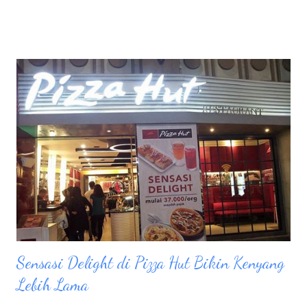
oleh admin Blogger Kepri. Langit gelap tak membuat kami
mengeluh, bahkan ketika hujan turun kami juga masih enjoy
didalam bus, bercanda, bercerita, bahkan karena banyak kenalan
baru maka suasana pun jadi lebih hangat. Hujan dan awan gelap
menemani perjalanan kami Travel ke Pulau Abang 1 jam lebih
perjalanan, kami pun sampai dipelabuhan PT. Pari, jembatan 6
barelang. Alhamdulillah hujan hanya sisa rintik rintik saja,
mungkin Tuhan Tau blogger2 kece ini mau snorkeling..hahah
becanda. 2 pancung / boat sudah disediakan oleh pengelola
Galang Bahari Wisata, sehingga kami pun langsung naik,
sekitaran 15 menit kami pu...
Sensasi Delight di Pizza Hut Bikin Kenyang
Lebih Lama