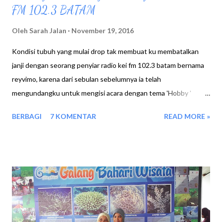
FM 102.3 BATAM
Oleh
Sarah Jalan
November 19, 2016
Kondisi tubuh yang mulai drop tak membuat ku membatalkan
janji dengan seorang penyiar radio kei fm 102.3 batam bernama
reyvimo, karena dari sebulan sebelumnya ia telah
mengundangku untuk mengisi acara dengan tema 'Hobby '
Sabtu 12 november 2016 untuk pertama kalinya aku menjadi
BERBAGI
7 KOMENTAR
READ MORE »
tamu untuk bincang santai on air, dimana aku diberi beberapa
pertanyaan oleh sang penyiar radio. Rasa nervous tak bisa aku
sembunyikan, namun rasa nyeri didada karena kondisi memang
gak fit, jauh membuatku tak nyaman dalam berbicara, karna aku
agak memaksakan diri, syukurlah mas reyvimo sosok yang sangat
mengerti kondisiku, ketika dilihatnya aku mulai sesak, kita break.
Sebelum on Air :) Oke perkenalan dimulai, dan beberapa
pertanyaan pun meluncur, Rey : Sejak kapan mbak sarah memiliki