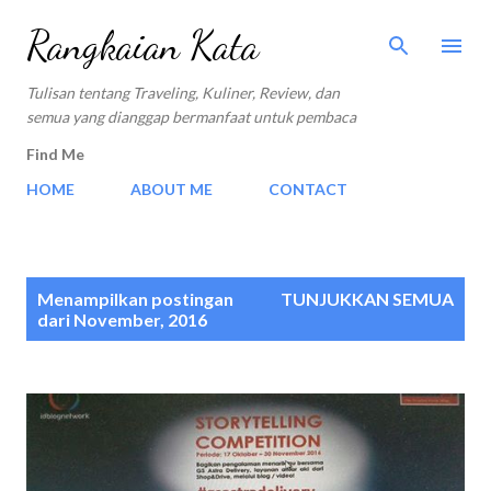
Langsung ke konten utama
Rangkaian Kata
Tulisan tentang Traveling, Kuliner, Review, dan
semua yang dianggap bermanfaat untuk pembaca
Find Me
HOME
ABOUT ME
CONTACT
P
Menampilkan postingan
TUNJUKKAN SEMUA
o
dari November, 2016
s
t
i
n
g
a