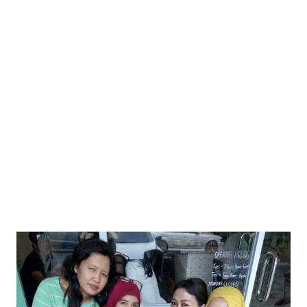
pendaftaran Rp 100.000 Dimana daftarnya jika berminat
mengikuti lomba Moonrun ini ? Klik aja
www.bintanmoonrun.com Dan untuk pendaftaran anak anak
usia 6-12 tahun bisa langsung datang Ke lokasi Plaza Lagoi
dengan Sdri. Asiyaturrahimi / Aci di nomor 0770-692917
MOONRUN 2016 BINTAN Bukan hanya lomba lari yang akan
digelar di malam minggu ini, Akan ...