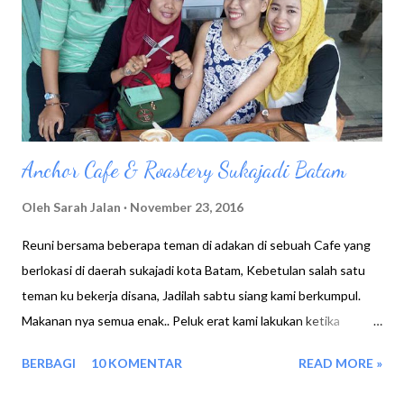
Anchor Cafe & Roastery Sukajadi Batam
Oleh
Sarah Jalan
November 23, 2016
Reuni bersama beberapa teman di adakan di sebuah Cafe yang
berlokasi di daerah sukajadi kota Batam, Kebetulan salah satu
teman ku bekerja disana, Jadilah sabtu siang kami berkumpul.
Makanan nya semua enak.. Peluk erat kami lakukan ketika
bertemu, Maklum saja meski tinggal satu kota namun kesibukan
BERBAGI
10 KOMENTAR
READ MORE »
masing masing membuat kami hampir 6 bulan ini tidak pernah
bertemu. Setelah semua berkumpul, kami melihat menu menu