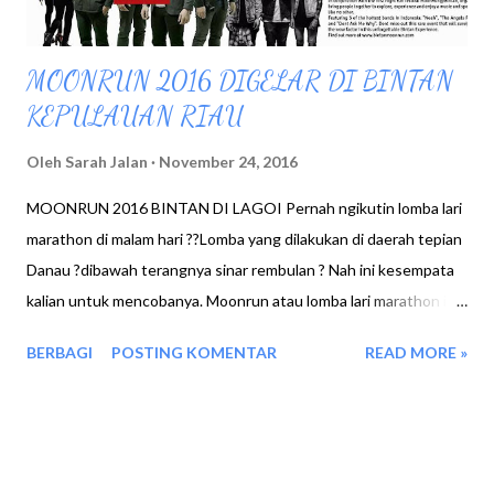
MOONRUN 2016 DIGELAR DI BINTAN
KEPULAUAN RIAU
Oleh
Sarah Jalan
November 24, 2016
MOONRUN 2016 BINTAN DI LAGOI Pernah ngikutin lomba lari
marathon di malam hari ??Lomba yang dilakukan di daerah tepian
Danau ?dibawah terangnya sinar rembulan ? Nah ini kesempata
kalian untuk mencobanya. Moonrun atau lomba lari marathon ini
akan digelar di Bintan tepatnya di Area Lagoi Bay pada tanggal 3
BERBAGI
POSTING KOMENTAR
READ MORE »
Desember 2016, Start 18.30 wib Siapa aja yang bisa mengikuti
lomba lari marathon ini : Dewasa /Umum dengan jarak tempuh
10Km, Biaya pendaftaran Rp 450.000 Remaja / Anak sekolah
dengan jarak tempuh 10Km, Biaya pendaftaran Rp 200.000 Anak
anak usia 6-12 Tahun dengan jarak tempuh 1.2 Km , Biaya