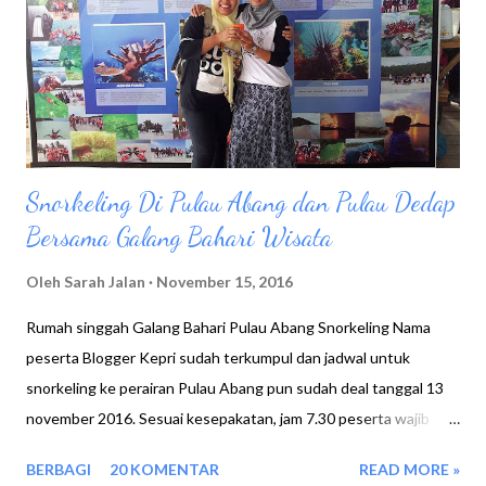
hobby jalan jalan Sarah : Sejak dari kecil, Kalo diajak jalan sama
orang tua teman selalu paling bersemangat. Rey : Apa waktu
disekolah dulu hobby dengan kegiatan pramuka Sarah : Yup, dari
sek...
Snorkeling Di Pulau Abang dan Pulau Dedap
Bersama Galang Bahari Wisata
Oleh
Sarah Jalan
November 15, 2016
Rumah singgah Galang Bahari Pulau Abang Snorkeling Nama
peserta Blogger Kepri sudah terkumpul dan jadwal untuk
snorkeling ke perairan Pulau Abang pun sudah deal tanggal 13
november 2016. Sesuai kesepakatan, jam 7.30 peserta wajib
berkumpul di halaman Mall top 100 tembesi Batu Aji , dan jam
BERBAGI
20 KOMENTAR
READ MORE »
8.00 semua berangkat menggunakan bus yang sudah dipesan