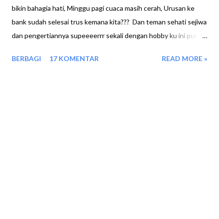
bikin bahagia hati, Minggu pagi cuaca masih cerah, Urusan ke
bank sudah selesai trus kemana kita??? Dan teman sehati sejiwa
dan pengertiannya supeeeerrr sekali dengan hobby ku ini pun
mengatakan, Um....sudah kepantai Bale Bale di Nongsa??
BERBAGI
17 KOMENTAR
READ MORE »
Sembari menunjukkan petanya.. kujawab belom pernah dan baru
dengar. Ya udah cuss meluncur kita kesana. Perjalanan pun
dimulai dari Nagoya dengan hati gembira, Pas persimpangan ke
arah punggur, Alhamdulillah hujan pun turun, Dari mulai gerimis
sampai deras..heheh sesuatu ya, Pake mantel ah, Minimal gak
basah semua.. Lanjut perjalanan, Sampai simpang bandara jalanan
kering, Asiknya melewati panas lagi. Dan mantel kubiarkan tetap
terpasang sampai masuk daerah Batu besar Polda, Kami
berhenti membeli makanan barulah mantel kubuka.