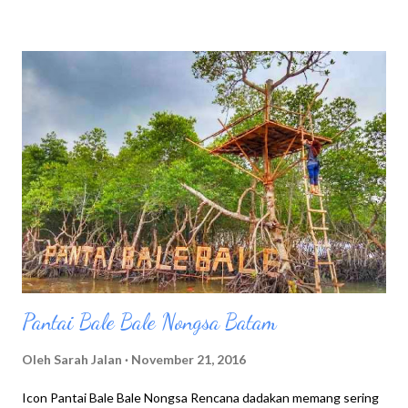
yang tersedia, Melihat harganya aku sedikit kaget, Karena
lumayan mahal untuk ukuran isi dompet karyawan sepertiku.
Namun rekomendasi dari teman yang pernah kesini sebelumnya,
mengatakan harga sesuai rasa, maka aku pun penasaran dan
ingin mencobanya. Apalagi teman yang bekerja disana, juga
merekomendasikan minuman dan makanan yang enak. Ya udah
beberapa minuman kopi dan makanan pun mulai dipesan. Hot
Mocca Latte Hot Mocca Late Burger Chipotle Chicken Tender
Ibu Hamil pengen narsis, buledi belakang ialah...
Pantai Bale Bale Nongsa Batam
Oleh
Sarah Jalan
November 21, 2016
Icon Pantai Bale Bale Nongsa Rencana dadakan memang sering