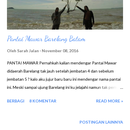
corn 4. Cheese Beef Spaghety...
Pantai Mawar Barelang Batam
Oleh
Sarah Jalan
November 08, 2016
PANTAI MAWAR Pernahkah kalian mendengar Pantai Mawar
didaerah Barelang tak jauh setelah jembatan 4 dan sebelum
jembatan 5 ? kalo aku jujur baru baru ini mendengar nama pantai
ini. Meski sampai ujung Barelang ini ku jelajahi namun tak pernah
ku dengar atau membaca plang Pantai Mawar. Rasa penasaran
BERBAGI
8 KOMENTAR
READ MORE »
datang dari teman yang pernah kesana, berbekal info dari
mereka aku pun mencoba mencari tau, namun sayang penduduk
disekitar jembatan 4 juga kurang tau pantai mawar, yang mereka
POSTINGAN LAINNYA
tau hanyalah pantai melayu / kalat rempang. Masuk ke dalam