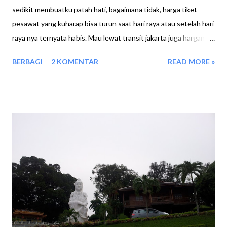
sedikit membuatku patah hati, bagaimana tidak, harga tiket
pesawat yang kuharap bisa turun saat hari raya atau setelah hari
raya nya ternyata habis. Mau lewat transit jakarta juga harganya
bisa mencapai 2 jutaan, benar benar gak ketulungan kecewanya
BERBAGI
2 KOMENTAR
READ MORE »
dan sedihnya aku. Disaat hati sedang patah hati dan galau
segalau galaunya, seorang teman bertanya padaku, kemana
liburan lebaran ini mbak ? kujawab dengan dingin.. gak kemana
mana. Dia pun kembali bertanya gak pengen jalan jalan ke Lagoi
mbak ? lagi lagi jawabanku dingin.. Gak ada uang. Trus kembali dia
bertanya. Mbak mau bantu aku gak bawa orang tour ke lagoi ??
kan mbak sarah sudah sering kesana, dan aku pernah baca
tulisan mbak tentang bintan, lagoi. aku yakin mbak bisa bantu
aku, dan aku percaya itu. Sedikit hatiku mulai terbuka untuk
menghargai ajakan nya, Kutanya kembali, Memangnya rute yang
mau di datangi kemana saja ? berapa orang yang harus aku bawa
? dan selanjutn...