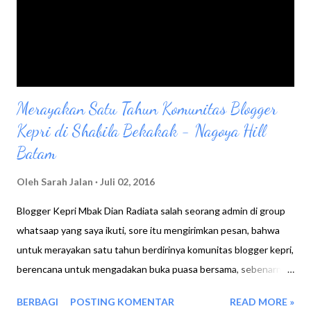
Merayakan Satu Tahun Komunitas Blogger
Kepri di Shabila Bekakak - Nagoya Hill
Batam
Oleh
Sarah Jalan
Juli 02, 2016
Blogger Kepri Mbak Dian Radiata salah seorang admin di group
whatsaap yang saya ikuti, sore itu mengirimkan pesan, bahwa
untuk merayakan satu tahun berdirinya komunitas blogger kepri,
berencana untuk mengadakan buka puasa bersama, sebenarnya
satu tahun komunitas blogger kepri ini jatuh pada tanggal 2 juli
BERBAGI
POSTING KOMENTAR
READ MORE »
2016, namun dikarenakan sudah banyak yang akan mudik