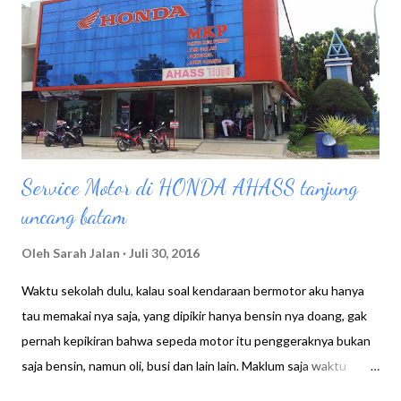
n
Service Motor di HONDA AHASS tanjung
uncang batam
Oleh
Sarah Jalan
Juli 30, 2016
Waktu sekolah dulu, kalau soal kendaraan bermotor aku hanya
tau memakai nya saja, yang dipikir hanya bensin nya doang, gak
pernah kepikiran bahwa sepeda motor itu penggeraknya bukan
saja bensin, namun oli, busi dan lain lain. Maklum saja waktu
sekolah dulu kan aku hanya meminjam motor kakakku, jadi untuk