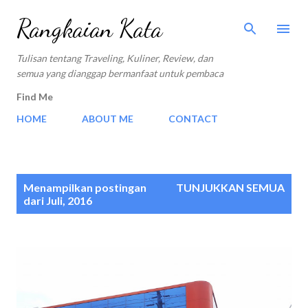
Langsung ke konten utama
Rangkaian Kata
Tulisan tentang Traveling, Kuliner, Review, dan
semua yang dianggap bermanfaat untuk pembaca
Find Me
HOME
ABOUT ME
CONTACT
P
Menampilkan postingan
TUNJUKKAN SEMUA
o
dari Juli, 2016
s
t
i
n
g
a