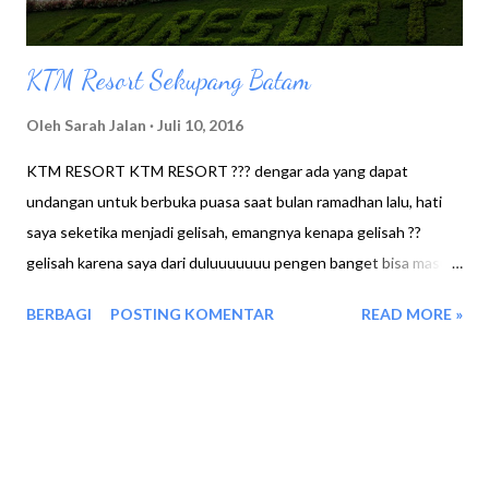
KTM Resort Sekupang Batam
Oleh
Sarah Jalan
Juli 10, 2016
KTM RESORT KTM RESORT ??? dengar ada yang dapat
undangan untuk berbuka puasa saat bulan ramadhan lalu, hati
saya seketika menjadi gelisah, emangnya kenapa gelisah ??
gelisah karena saya dari duluuuuuuu pengen banget bisa masuk
ke kawasan resort ini, namun karena saya tidak menginap disitu,
BERBAGI
POSTING KOMENTAR
READ MORE »
jadinya tidak diijinkan oleh security nya kalo cuma untuk jalan
jalan saja, sediiihh :( . Nah ketika ada teman yang beruntung
diundang untuk acara buka puasa bersama, saya pun dengan
rasa takut takut menawarkan diri untuk ikut. " Ira...hmmm boleh
gak aku ikut ke KTM Resort, aku hanya ingin liat suasana disana,
karena sunset disana bagus loh...gak ikut makan pun tak apa