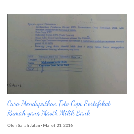
malam menjelang, dan sebelum tidur membersihkan wajah
dengan benar menjadi rutinitas wajib cara mengatasi jerawat.
Sebelum aku memulai cuci muka, biasanya aku menggunakan
cleansing water dengan menggunakan kapas. Setelah itu
barulah aku mulai membersihkan wajah dengan menggunakan
alat pembersih wajah FOREO LUNA play plus Ada beberapa
Tahap membersihkan wajah menggunakan FOREO LUNA play
plus : Basahi wajah dengan air, kemudian kasi sabun pembersih
wajah secara menyeluruh Hidupkan FOREO LUNA play plus
dengan cara menekan tombol kecil yang terletak di belakang
body FOREO, ...
Cara Mendapatkan Foto Copi Sertifikat
Rumah yang Masih Milik Bank
Oleh
Sarah Jalan
Maret 21, 2016