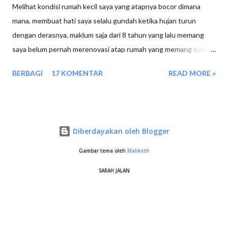
Melihat kondisi rumah kecil saya yang atapnya bocor dimana
mana, membuat hati saya selalu gundah ketika hujan turun
dengan derasnya, maklum saja dari 8 tahun yang lalu memang
saya belum pernah merenovasi atap rumah yang memang sudah
lapuk alias asbesnya retak2. Sudah berusaha menyisihkan uang
BERBAGI
17 KOMENTAR
READ MORE »
gaji, namun tetap saja tidak cukup untuk merombak kembali atap
rumah saya,apalagi dinding2 nya juga sudah mulai rusak. Bahan
material dan upah dari tukang sudah membuat saya terkaget
kaget.
Diberdayakan oleh Blogger
Gambar tema oleh
Maliketh
SARAH JALAN