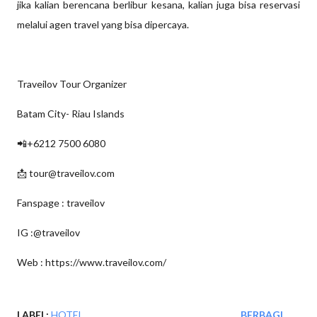
jika kalian berencana berlibur kesana, kalian juga bisa reservasi
melalui agen travel yang bisa dipercaya.
Traveilov Tour Organizer
Batam City- Riau Islands
📲+6212 7500 6080
📩 tour@traveilov.com
Fanspage : traveilov
IG :@traveilov
Web : https://www.traveilov.com/
LABEL:
HOTEL
BERBAGI