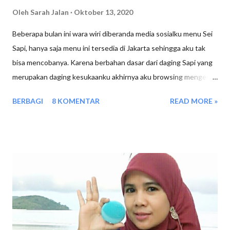
Oleh
Sarah Jalan
Oktober 13, 2020
Beberapa bulan ini wara wiri diberanda media sosialku menu Sei
Sapi, hanya saja menu ini tersedia di Jakarta sehingga aku tak
bisa mencobanya. Karena berbahan dasar dari daging Sapi yang
merupakan daging kesukaanku akhirnya aku browsing mengenai
kuliner ini. Ternyata Se'i Sapi merupakan kuliner yang berasal dari
BERBAGI
8 KOMENTAR
READ MORE »
Nusa Tenggara Timur, jika didaerahnya sana se'i sapi
menggunakan bahan dari daging Babi namun dikota kota lain
sudah menggunakan daging sapi atau ayam sebagai bahan
utamanya. Sei Sapi Diasap Bukan Dibakar Sei sendiri merupakan
daging yang dimasak dengan cara di asap dalam waktu yang
cukup lama, sehingga saat dimakan rasa asapnya pasti ada
terasa. Jadi beda aromanya dengan daging yang dibakar. Sei Sapi
Dicocol Dengan Sambal Mercon Di cafe Jomtea Sei Sapi di jual
dengan pilihan berbagai aneka sambal seperti : Sambal Mercon