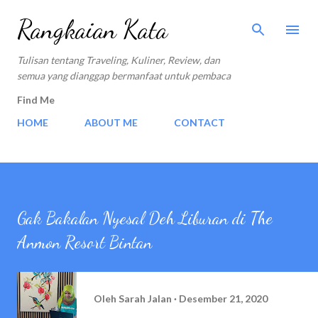
Langsung ke konten utama
Rangkaian Kata
Tulisan tentang Traveling, Kuliner, Review, dan
semua yang dianggap bermanfaat untuk pembaca
Find Me
HOME
ABOUT ME
CONTACT
Gak Bakalan Nyesal Deh Liburan di The
Anmon Resort Bintan
Oleh
Sarah Jalan
Desember 21, 2020