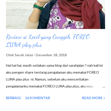
Sambal Matah Sambal BBQ Sambal Mushroom Karena aku
penyuka kuliner pedas, jadi aku memilih Sei Sapi sambal merecon
dengan harga 23K, namun karena ad...
Review si Kecil yang Canggih, FOREO
LUNA play plus
Oleh
Sarah Jalan
Desember 28, 2018
Hai hai hai, masih setiakan sama blog dari sarahjalan ? nah kali ini
aku pengen share tentang pengalaman aku memakai FOREO
LUNA play plus ni. Namun, sebelum aku menceritakan
pengalamanku memakai FOREO LUNA play plus, aku mau
mengingatkan kembali bagaimana tahapan
BERBAGI
16 KOMENTAR
READ MORE »
menggunakan FOREO LUNA play plus. Biasanya Setelah pulang
kerja seperti biasa aku melakukan aktifitas dulu dirumah sampai