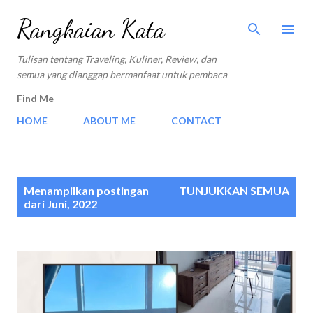
Langsung ke konten utama
Rangkaian Kata
Tulisan tentang Traveling, Kuliner, Review, dan
semua yang dianggap bermanfaat untuk pembaca
Find Me
HOME
ABOUT ME
CONTACT
P
Menampilkan postingan
TUNJUKKAN SEMUA
o
dari Juni, 2022
s
t
i
n
g
a