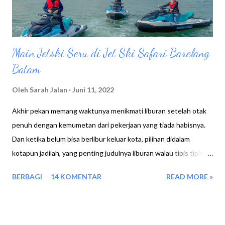
baiknya kita kenalan dulu dengan a...
Main Jetski Seru di Jet Ski Safari Barelang
Batam
Oleh
Sarah Jalan
Juni 11, 2022
Akhir pekan memang waktunya menikmati liburan setelah otak
penuh dengan kemumetan dari pekerjaan yang tiada habisnya.
Dan ketika belum bisa berlibur keluar kota, pilihan didalam
kotapun jadilah, yang penting judulnya liburan walau tipis tipis,
heheh. Liburan tipis tipis itu artinya liburan yang dekat rumah
BERBAGI
14 KOMENTAR
READ MORE »
saja, yang penting otak jadi fresh kembali. Nah pilihan kali ini
adalah bermain wahana Jet Ski, wow dengar nama permainannya
aja udah bikin bahagia jiwa dan raga, apalagi beneran main dilaut
dan mengendarainya kan ? Aaah pokoknya udah kebayang deh