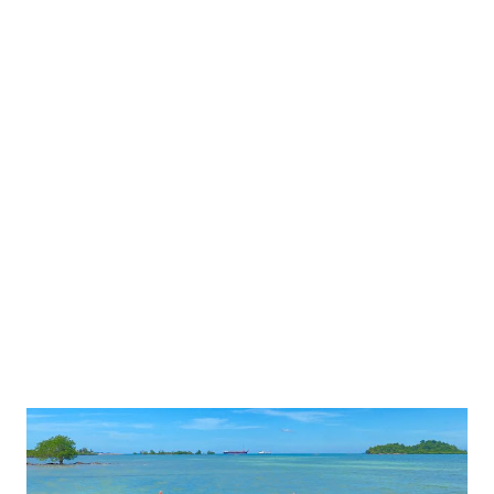
giman seru dan senangnya :) Jet Ski Safari Batam Jet Ski /
Seadoo Safari berlokasi di Harris Resort Barelang Batam,
persisnya di tepi pantainya. Seadoo Safari menyediakan wahana
sea sport Jet Ski, semua orang bisa mencobanya karena memang
dibuka untuk umum. Jadi tak harus tamu yang menginap di
Harris Barelang saja yang boleh menyewanya. Adapun harga
untuk sekali main dengan waktu 15 Menit adalah : Weekday Rp
380.000 Weekend Rp 43...