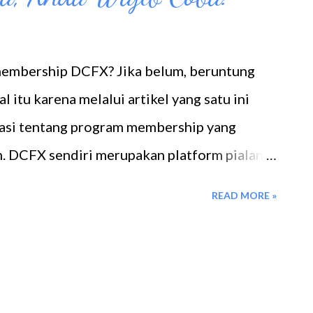
embership DCFX? Jika belum, beruntung
l itu karena melalui artikel yang satu ini
asi tentang program membership yang
n. DCFX sendiri merupakan platform pialang
diawasi Bappebti. Nah untuk memanjakan
READ MORE »
urkan program DCFX yang sangat
akin penasaran simak beberapa informasi
CFX yang sayang untuk dilewatkan berikut
ership Apa itu program membership DCFX?