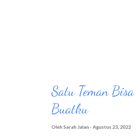
Namun ketika sudah sampai di 
menghabiskan waktu disini suda
dan gedung gedung Singapura y
paling disukai adalah Sunsetny
KTM Resort B...
Satu Teman Bisa
Buatku
Oleh
Sarah Jalan
Agustus 23, 2022