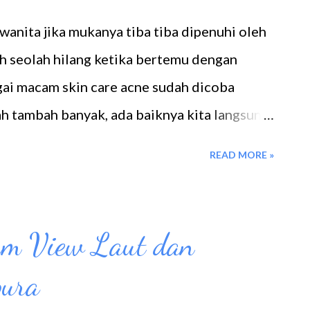
wanita jika mukanya tiba tiba dipenuhi oleh
ah seolah hilang ketika bertemu dengan
gai macam skin care acne sudah dicoba
lah tambah banyak, ada baiknya kita langsung
 Saat ini di Batam sudah menjamur klinik
READ MORE »
erbagai perawatan wajah dengan harga yang
rah hingga yang bikin isi dompet menangis.
ng cocok cocokan juga. Murah tak berarti
am View Laut dan
a dokter kecantikan yang langsung
pura
ermapen Bertemu Thamrin Healthcare (
ncer Yusi Fadilla Sebelum mempercayakan