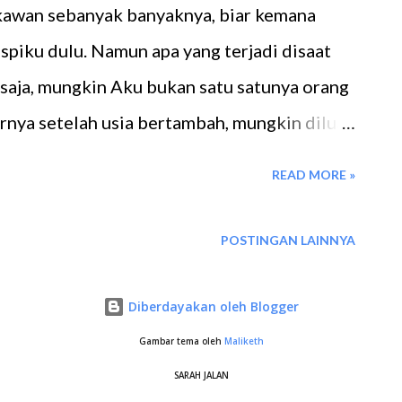
kawan sebanyak banyaknya, biar kemana
nspiku dulu. Namun apa yang terjadi disaat
 saja, mungkin Aku bukan satu satunya orang
irnya setelah usia bertambah, mungkin diluar
saja mereka tak mengungkapkannya, atau bisa
READ MORE »
rlebih dahulu, Aku aja yang telat, hahaha
anya semakin ingin menarik diri dari
POSTINGAN LAINNYA
amaian, apalagi kehebohan sesaat. Aku
, nongki diwarung pinggiran di cafe, atau
Diberdayakan oleh Blogger
menikmatinya walau sendiri. Malu ? gaklah,
Gambar tema oleh
Maliketh
a sendiri itu jauh lebih menyenangkan, yang
SARAH JALAN