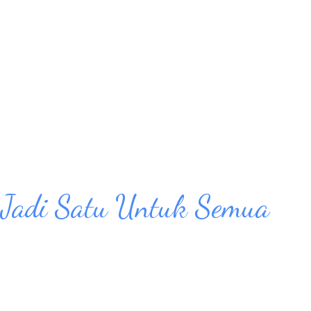
lokasi, rasanya wow banget. Cukup
h puaslah, apalagi viewnya pulau pulau kecil
ang tinggi menjulang, dekat banget. Dan
a, bagus banget kalo cuacanya cerah. Kamar
 Jadi Satu Untuk Semua