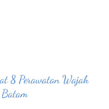
 membership adalah program yang eksklusif
 bonus langsung ke para nasabahnya
ram yang satu ini juga merujuk ke anggota
 mau mengenalkan aplikasi DCFX ke teman-
gan mengikuti program DCFX, Anda bisa
manfaat dan hadiah. ...
at 8 Perawatan Wajah
i Batam