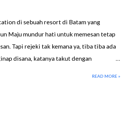
kin, Aku biasanya ke klinik kecantikan di
ation di sebuah resort di Batam yang
 Hanya saja Elhana jam operasionalnya lebih
mun Maju mundur hati untuk memesan tetap
ring tak cocok dengan waktunya, karena
asan. Tapi rejeki tak kemana ya, tiba tiba ada
inap disana, katanya takut dengan
 di book jauh jauh hari. Dan jadilah Aku
READ MORE »
 KTM Resort Batam Jauh Dari Keramaian
alan Kolonel Soegiono Tanjung Pinggir
0. Memang lokasi KTM Resort ini agak jauh
g tidak ada kendaraan umum yang menuju
ilang sepi pengguna jalan melalui area ini.