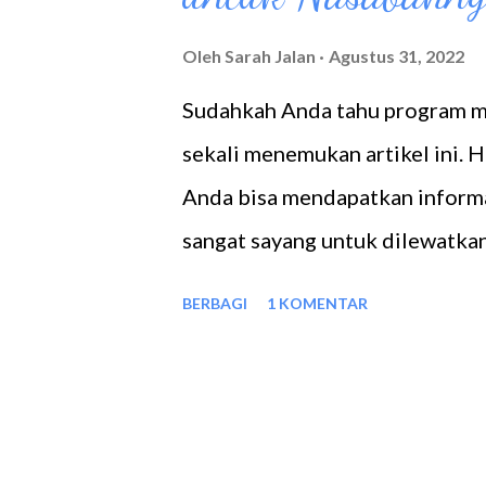
n
g
Oleh
Sarah Jalan
Agustus 31, 2022
a
Sudahkah Anda tahu program m
n
sekali menemukan artikel ini. Ha
Anda bisa mendapatkan inform
sangat sayang untuk dilewatka
trading terpercaya dan sudah 
BERBAGI
1 KOMENTAR
para nasabahnya, DCFX melunc
menguntungkan. Agar tidak sem
tentang program membership D
ini! Pengertian Program Memb