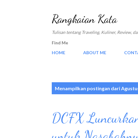
Rangkaian Kata
Tulisan tentang Traveling, Kuliner, Review,
Find Me
HOME
ABOUT ME
CONT
P
Menampilkan postingan dari Agustu
o
s
DCFX Luncurkan
t
i
untuk Nasabahny