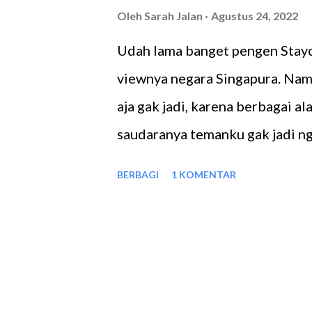
Oleh
Sarah Jalan
Agustus 24, 2022
pengobatan jerawatku pada Naps
Udah lama banget pengen Stayc
Sekupang, yakni Elhana Clinic.
viewnya negara Singapura. Na
awal tutupnya, sehingga Aku se
aja gak jadi, karena berbagai al
Akupu...
saudaranya temanku gak jadi ng
suasananya. Padahal kamar sudah
BERBAGI
1 KOMENTAR
yang menggantikannya. Lokasi
Lokasi KTM Resort berada di J
Sekupang, Telepon 0778-32370
dari kota, dan pastinya meman
kesini, Apalagi kalo malam, terb