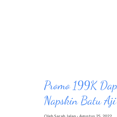
Yang dimaksud dengan program
dan menawarkan hadiah maupun
dengan kampanye tertentu. Prog
dimana mereka dihargai karena
teman maupun orang lain. Den
mendapatkan akses ke berbagai 
Promo 199K Dap
Napskin Batu Aj
Oleh
Sarah Jalan
Agustus 25, 2022