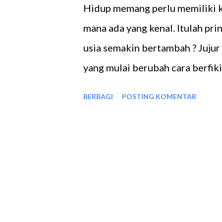
Hidup memang perlu memiliki 
mana ada yang kenal. Itulah pri
usia semakin bertambah ? Jujur
yang mulai berubah cara berfik
sana pun ada sepertiku, hanya 
BERBAGI
POSTING KOMENTAR
jadi sudah mengungkapkannya te
Ya, semakin bertambah usia, ras
pergaulan. Tak suka dengan ker
memang tetap senang jalan jalan
nonton, dan tentunya Aku bisa 
Takut ? apalagi. Karena ternyat