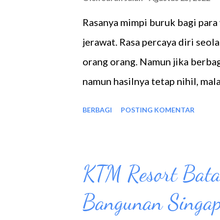
Rasanya mimpi buruk bagi para 
jerawat. Rasa percaya diri seol
orang orang. Namun jika berba
namun hasilnya tetap nihil, ma
pergi keklinik kecantikan saja.
BERBAGI
POSTING KOMENTAR
kecantikan yang menawarkan b
bervariasi dari yang sangat mu
Dan percayalah semua tergantu
KTM Resort Bat
murahan apalagi kalo sudah ad
Bangunan Singa
menanganinya. treatmen ke2 d
Napskin ) Batu Aji Dari Influe