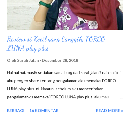
penyuka kuliner pedas, jadi aku memilih Sei Sapi sambal merecon
dengan harga 23K, namun karena ad...
Review si Kecil yang Canggih, FOREO
LUNA play plus
Oleh
Sarah Jalan
Desember 28, 2018
Hai hai hai, masih setiakan sama blog dari sarahjalan ? nah kali ini
aku pengen share tentang pengalaman aku memakai FOREO
LUNA play plus ni. Namun, sebelum aku menceritakan
pengalamanku memakai FOREO LUNA play plus, aku mau
mengingatkan kembali bagaimana tahapan
BERBAGI
16 KOMENTAR
READ MORE »
menggunakan FOREO LUNA play plus. Biasanya Setelah pulang
kerja seperti biasa aku melakukan aktifitas dulu dirumah sampai
malam menjelang, dan sebelum tidur membersihkan wajah