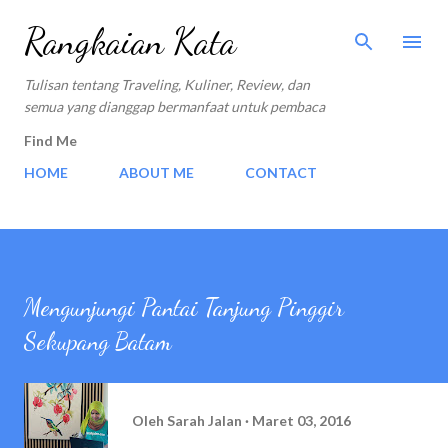
Langsung ke konten utama
Rangkaian Kata
Tulisan tentang Traveling, Kuliner, Review, dan
semua yang dianggap bermanfaat untuk pembaca
Find Me
HOME
ABOUT ME
CONTACT
Mengunjungi Pantai Tanjung Pinggir
Sekupang Batam
Oleh
Sarah Jalan
Maret 03, 2016