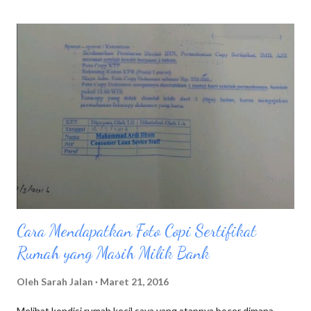
dengan benar menjadi rutinitas wajib cara mengatasi jerawat.
Sebelum aku memulai cuci muka, biasanya aku menggunakan
cleansing water dengan menggunakan kapas. Setelah itu
barulah aku mulai membersihkan wajah dengan menggunakan
alat pembersih wajah FOREO LUNA play plus Ada beberapa
Tahap membersihkan wajah menggunakan FOREO LUNA play
plus : Basahi wajah dengan air, kemudian kasi sabun pembersih
wajah secara menyeluruh Hidupkan FOREO LUNA play plus
dengan cara menekan tombol kecil yang terletak di belakang
body FOREO, ...
Cara Mendapatkan Foto Copi Sertifikat
Rumah yang Masih Milik Bank
Oleh
Sarah Jalan
Maret 21, 2016
Melihat kondisi rumah kecil saya yang atapnya bocor dimana