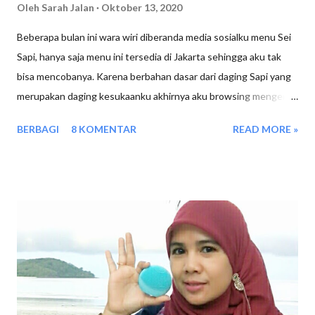
Oleh
Sarah Jalan
Oktober 13, 2020
Beberapa bulan ini wara wiri diberanda media sosialku menu Sei
Sapi, hanya saja menu ini tersedia di Jakarta sehingga aku tak
bisa mencobanya. Karena berbahan dasar dari daging Sapi yang
merupakan daging kesukaanku akhirnya aku browsing mengenai
kuliner ini. Ternyata Se'i Sapi merupakan kuliner yang berasal dari
BERBAGI
8 KOMENTAR
READ MORE »
Nusa Tenggara Timur, jika didaerahnya sana se'i sapi
menggunakan bahan dari daging Babi namun dikota kota lain
sudah menggunakan daging sapi atau ayam sebagai bahan
utamanya. Sei Sapi Diasap Bukan Dibakar Sei sendiri merupakan
daging yang dimasak dengan cara di asap dalam waktu yang
cukup lama, sehingga saat dimakan rasa asapnya pasti ada
terasa. Jadi beda aromanya dengan daging yang dibakar. Sei Sapi
Dicocol Dengan Sambal Mercon Di cafe Jomtea Sei Sapi di jual
dengan pilihan berbagai aneka sambal seperti : Sambal Mercon
Sambal Matah Sambal BBQ Sambal Mushroom Karena aku